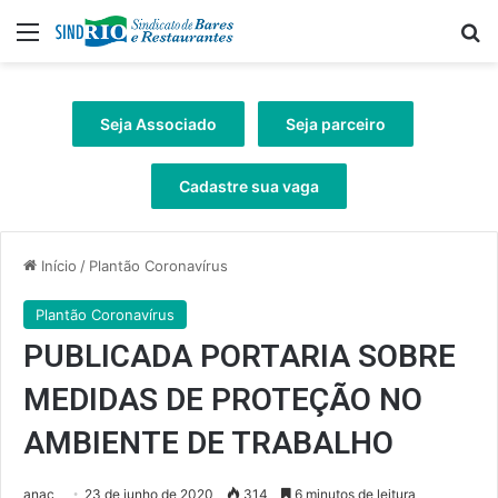
Menu
Pr
Seja Associado
Seja parceiro
Cadastre sua vaga
Início
/
Plantão Coronavírus
Plantão Coronavírus
PUBLICADA PORTARIA SOBRE
MEDIDAS DE PROTEÇÃO NO
AMBIENTE DE TRABALHO
anac
23 de junho de 2020
314
6 minutos de leitura