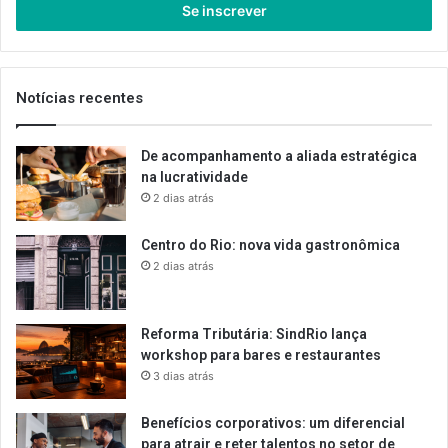
endereço
de
email
Notícias recentes
De acompanhamento a aliada estratégica
na lucratividade
2 dias atrás
Centro do Rio: nova vida gastronômica
2 dias atrás
Reforma Tributária: SindRio lança
workshop para bares e restaurantes
3 dias atrás
Benefícios corporativos: um diferencial
para atrair e reter talentos no setor de