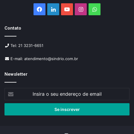
Facebook
Linkedin
YouTube
Instagram
WhatsApp
Contato
Tel: 21 3231-6651
E-mail: atendimento@sindrio.com.br
Newsletter
Insira
o
seu
endereço
de
email