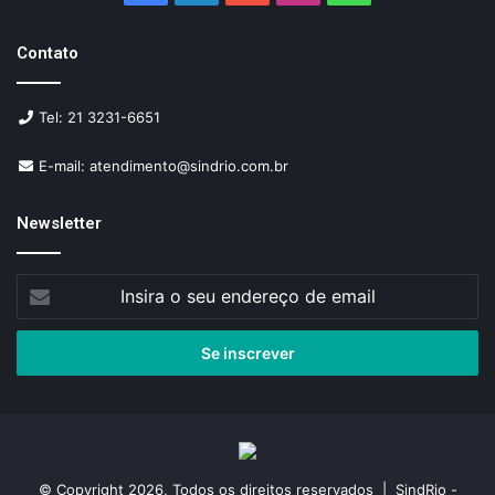
Contato
Tel: 21 3231-6651
E-mail: atendimento@sindrio.com.br
Newsletter
Insira
o
seu
endereço
de
email
© Copyright 2026, Todos os direitos reservados | SindRio -