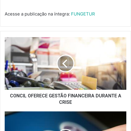
Acesse a publicação na íntegra:
FUNGETUR
CONCIL
OFERECE
GESTÃO
FINANCEIRA
DURANTE
A
CRISE
CONCIL OFERECE GESTÃO FINANCEIRA DURANTE A
CRISE
ANR
REALIZA
NOVA