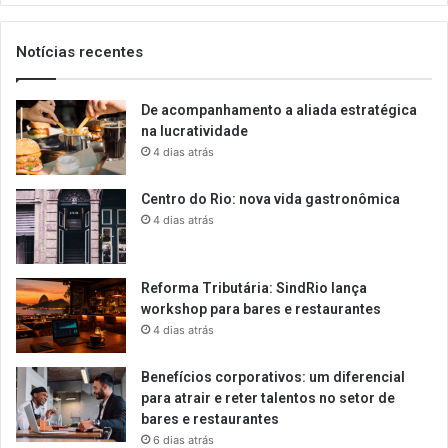
email
Notícias recentes
De acompanhamento a aliada estratégica
na lucratividade
4 dias atrás
Centro do Rio: nova vida gastronômica
4 dias atrás
Reforma Tributária: SindRio lança
workshop para bares e restaurantes
4 dias atrás
Benefícios corporativos: um diferencial
para atrair e reter talentos no setor de
bares e restaurantes
6 dias atrás