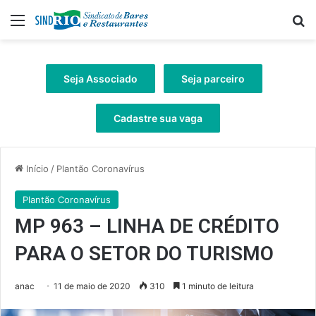
Menu
Pr
Seja Associado
Seja parceiro
Cadastre sua vaga
Início
/
Plantão Coronavírus
Plantão Coronavírus
MP 963 – LINHA DE CRÉDITO
PARA O SETOR DO TURISMO
anac
11 de maio de 2020
310
1 minuto de leitura