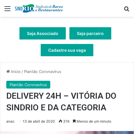
Menu
Pr
Seja Associado
Seja parceiro
Cadastre sua vaga
Início
/
Plantão Coronavírus
Plantão Coronavírus
DELIVERY 24H – VITÓRIA DO
SINDRIO E DA CATEGORIA
anac
13 de abril de 2020
316
Menos de um minuto