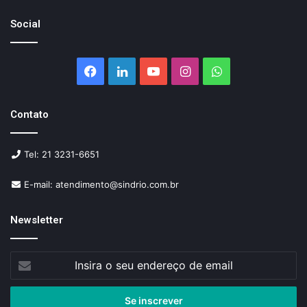
Social
Facebook
Linkedin
YouTube
Instagram
WhatsApp
Contato
Tel: 21 3231-6651
E-mail: atendimento@sindrio.com.br
Newsletter
Insira
o
seu
endereço