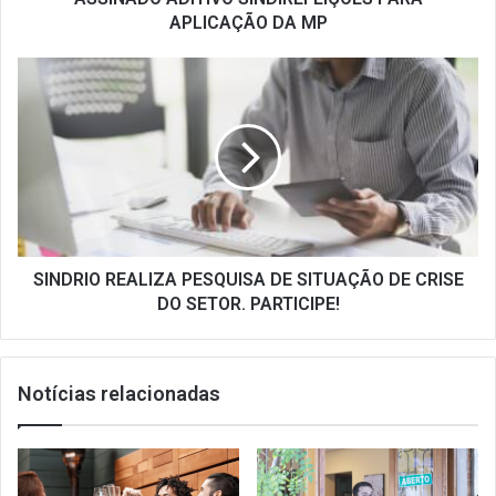
APLICAÇÃO DA MP
SINDRIO
REALIZA
PESQUISA
DE
SITUAÇÃO
DE
CRISE
DO
SETOR.
PARTICIPE!
SINDRIO REALIZA PESQUISA DE SITUAÇÃO DE CRISE
DO SETOR. PARTICIPE!
Notícias relacionadas