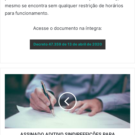
mesmo se encontra sem qualquer restrição de horários
para funcionamento.
Acesse o documento na íntegra:
Decreto 47.359 de 13 de abril de 2020
ASSINADO
ADITIVO
SINDIREFEIÇÕES
PARA
APLICAÇÃO
DA
MP
ASSINADO ADITIVO SINDIREFEIÇÕES PARA