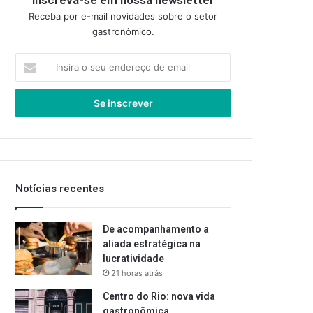
Inscreva-se em nossa newsletter
Receba por e-mail novidades sobre o setor
gastronômico.
Insira
o
seu
endereço
de
email
Notícias recentes
De acompanhamento a
aliada estratégica na
lucratividade
21 horas atrás
Centro do Rio: nova vida
gastronômica