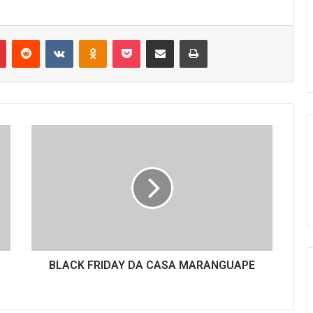
r
Pinterest
Reddit
VK
OK
Pocket
Compartilhar via e-mail
Imprimir
BLACK
FRIDAY
DA
CASA
MARANGUAPE
BLACK FRIDAY DA CASA MARANGUAPE