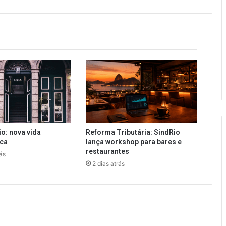
io: nova vida
Reforma Tributária: SindRio
ica
lança workshop para bares e
restaurantes
ás
2 dias atrás