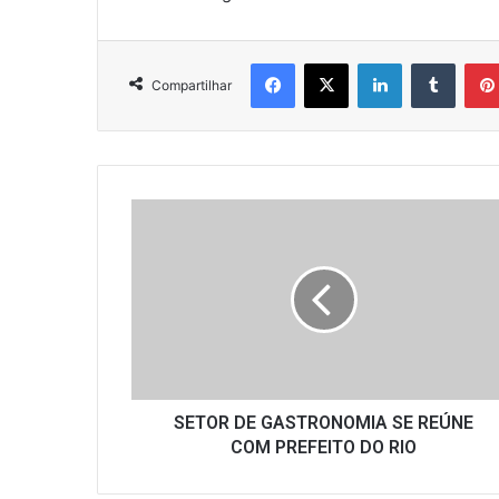
Facebook
X
Linkedin
Tumbl
Compartilhar
SETOR
DE
GASTRONOMIA
SE
REÚNE
COM
PREFEITO
DO
RIO
SETOR DE GASTRONOMIA SE REÚNE
COM PREFEITO DO RIO