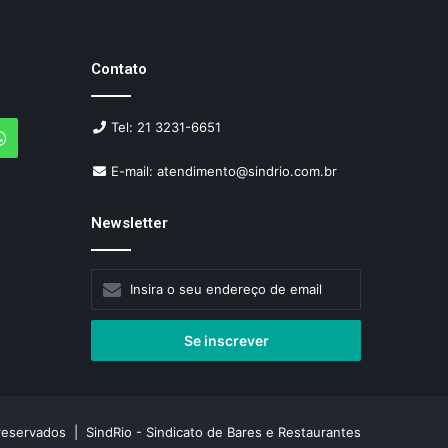
Contato
Tel: 21 3231-6651
agram
WhatsApp
E-mail: atendimento@sindrio.com.br
Newsletter
Insira
o
seu
endereço
de
email
reservados | SindRio - Sindicato de Bares e Restaurantes