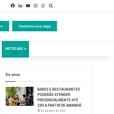
Facebook
Linkedin
YouTube
Instagram
WhatsApp
Procurar por
ro
Cadastre sua vaga
NOTÍCIAS
De anac
BARES E RESTAURANTES
PODERÃO ATENDER
PRESENCIALMENTE ATÉ
23H A PARTIR DE AMANHÃ
23 de abril de 2021