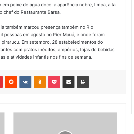
 em peixe de água doce, a aparência nobre, limpa, alta
o chef do Restaurante Barsa.
nia também marcou presença também no Rio
il pessoas em agosto no Píer Mauá, e onde foram
m pirarucu. Em setembro, 28 estabelecimentos do
rantes com pratos inéditos, empórios, lojas de bebidas
s e atividades infantis nos fins de semana.
r
Pinterest
Reddit
VK
OK
Pocket
Compartilhar via e-mail
Imprimir
AUDIÊNCIA
PÚBLICA
DA