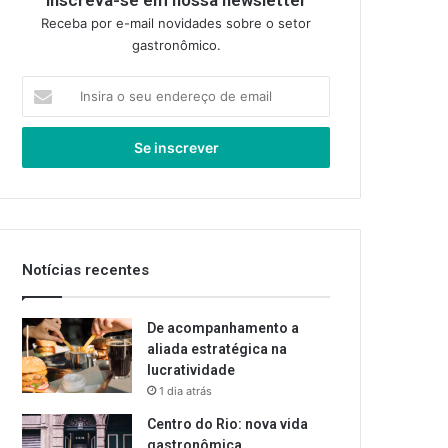
Inscreva-se em nossa newsletter
Receba por e-mail novidades sobre o setor
gastronômico.
Insira
o
seu
endereço
de
email
Notícias recentes
De acompanhamento a
aliada estratégica na
lucratividade
1 dia atrás
Centro do Rio: nova vida
gastronômica