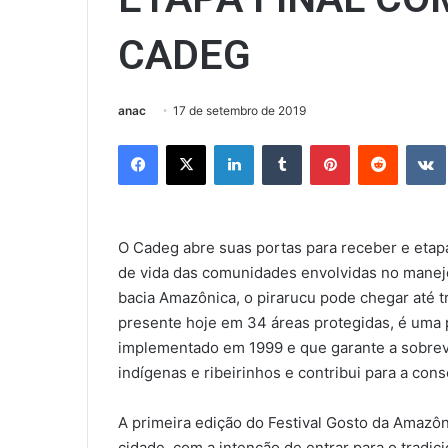
CADEG
anac
17 de setembro de 2019
Facebook
X
Linkedin
Tumblr
Pinterest
Reddit
O Cadeg abre suas portas para receber e etapa 
de vida das comunidades envolvidas no manejo
bacia Amazônica, o pirarucu pode chegar até 
presente hoje em 34 áreas protegidas, é uma 
implementado em 1999 e que garante a sobrevi
indígenas e ribeirinhos e contribui para a con
A primeira edição do Festival Gosto da Amazôn
cidade, com a intenção de entrar para o tradic