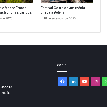
le e Madre Frutos
Festival Gosto da Amazônia
gastronomia carioca
chega a Belém
o de 2025
18 de setembro de 2025
Social
Facebook
Linkedin
YouTube
Inst
 Janeiro
ntro, RJ