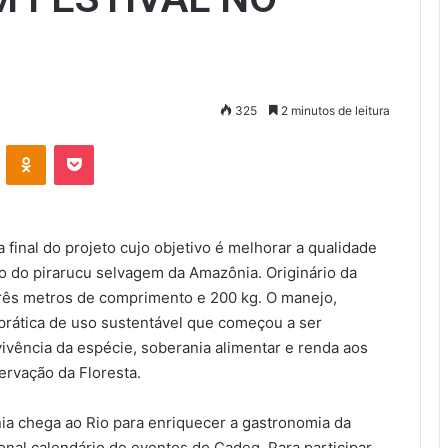
325
2 minutos de leitura
VK
OK
Pocket
final do projeto cujo objetivo é melhorar a qualidade
 do pirarucu selvagem da Amazônia. Originário da
três metros de comprimento e 200 kg. O manejo,
prática de uso sustentável que começou a ser
vência da espécie, soberania alimentar e renda aos
servação da Floresta.
ia chega ao Rio para enriquecer a gastronomia da
ional calendário de eventos do Cadeg. Para participar