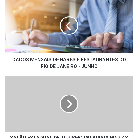
DADOS
MENSAIS
DE
BARES
E
RESTAURANTES
DO
RIO
DE
JANEIRO
DADOS MENSAIS DE BARES E RESTAURANTES DO
-
RIO DE JANEIRO - JUNHO
JUNHO
SALÃO
ESTADUAL
DE
TURISMO
VAI
APROXIMAR
AS
CIDADES
DO
INTERIOR
SALÃO ESTADUAL DE TURISMO VAI APROXIMAR AS