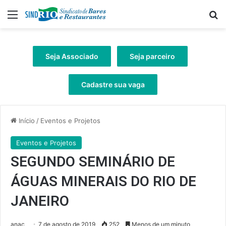
Menu
Pr
Seja Associado
Seja parceiro
Cadastre sua vaga
Início
/
Eventos e Projetos
Eventos e Projetos
SEGUNDO SEMINÁRIO DE
ÁGUAS MINERAIS DO RIO DE
JANEIRO
anac
7 de agosto de 2019
252
Menos de um minuto