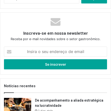
por:
Inscreva-se em nossa newsletter
Receba por e-mail novidades sobre o setor gastronômico.
Insira
o
seu
endereço
de
email
Notícias recentes
De acompanhamento a aliada estratégica
na lucratividade
2 dias atrás