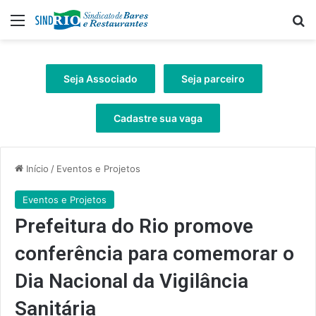
Menu
Pr
Seja Associado
Seja parceiro
Cadastre sua vaga
Início
/
Eventos e Projetos
Eventos e Projetos
Prefeitura do Rio promove
conferência para comemorar o
Dia Nacional da Vigilância
Sanitária