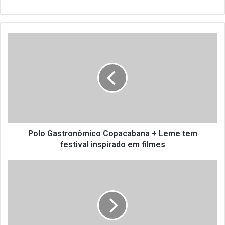
Polo
Gastronômico
Copacabana
+
Leme
tem
festival
inspirado
em
filmes
Polo Gastronômico Copacabana + Leme tem
festival inspirado em filmes
Rio
Rolha
Zero