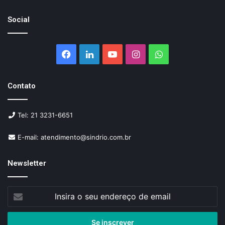
Social
Facebook
Linkedin
YouTube
Instagram
WhatsApp
Contato
Tel: 21 3231-6651
E-mail: atendimento@sindrio.com.br
Newsletter
Insira
o
seu
endereço