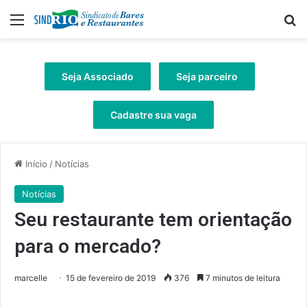
Menu
Pr
Seja Associado
Seja parceiro
Cadastre sua vaga
Início
/
Notícias
Notícias
Seu restaurante tem orientação
para o mercado?
marcelle
15 de fevereiro de 2019
376
7 minutos de leitura