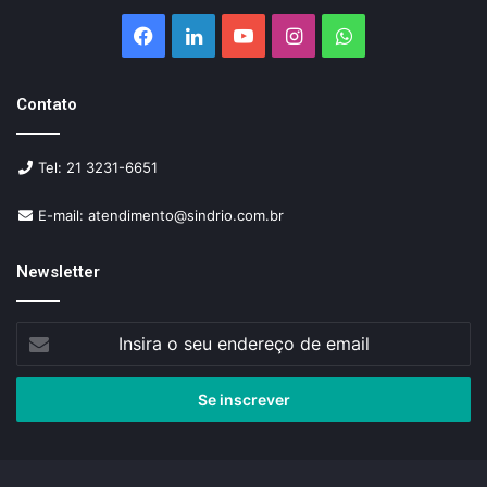
Facebook
Linkedin
YouTube
Instagram
WhatsApp
Contato
Tel: 21 3231-6651
E-mail: atendimento@sindrio.com.br
Newsletter
Insira
o
seu
endereço
de
email