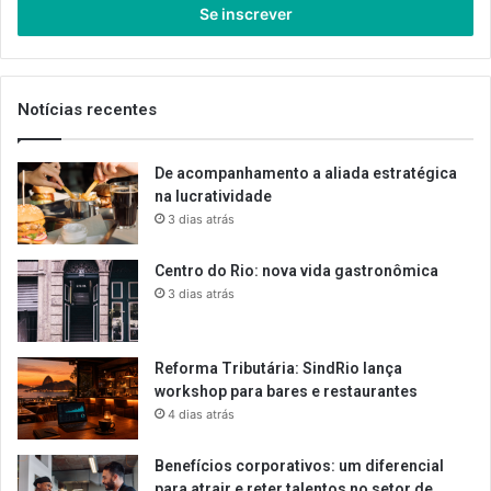
endereço
de
email
Notícias recentes
De acompanhamento a aliada estratégica
na lucratividade
3 dias atrás
Centro do Rio: nova vida gastronômica
3 dias atrás
Reforma Tributária: SindRio lança
workshop para bares e restaurantes
4 dias atrás
Benefícios corporativos: um diferencial
para atrair e reter talentos no setor de