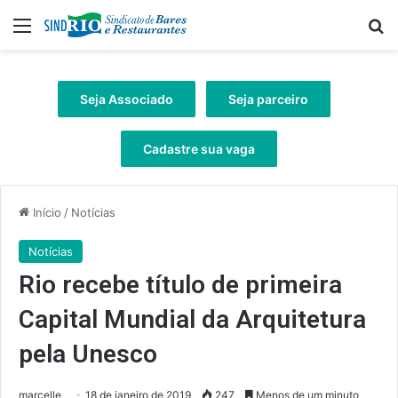
Menu
Pr
Seja Associado
Seja parceiro
Cadastre sua vaga
Início
/
Notícias
Notícias
Rio recebe título de primeira
Capital Mundial da Arquitetura
pela Unesco
marcelle
18 de janeiro de 2019
247
Menos de um minuto