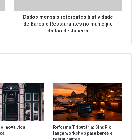
e
Restaurantes
no
Dados mensais referentes à atividade
município
de Bares e Restaurantes no município
do
do Rio de Janeiro
Rio
de
Janeiro
io: nova vida
Reforma Tributária: SindRio
ica
lança workshop para bares e
restaurantes