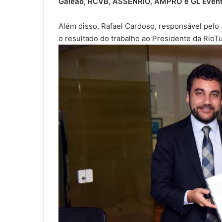
Galeão, RCVB, ASSENRIO, AMPRO e GL Even
Além disso, Rafael Cardoso, responsável pelo
o resultado do trabalho ao Presidente da RioTu