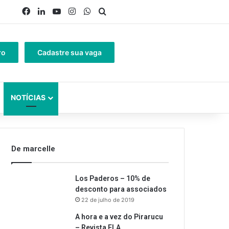
Facebook
Linkedin
YouTube
Instagram
WhatsApp
Procurar por
ro
Cadastre sua vaga
NOTÍCIAS
De marcelle
Los Paderos – 10% de
desconto para associados
22 de julho de 2019
A hora e a vez do Pirarucu
– Revista ELA