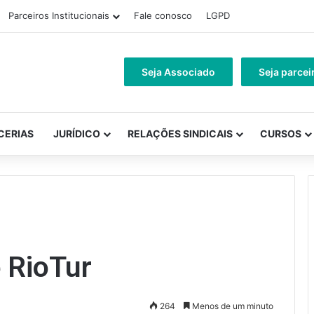
Parceiros Institucionais
Fale conosco
LGPD
Seja Associado
Seja parcei
CERIAS
JURÍDICO
RELAÇÕES SINDICAIS
CURSOS
 RioTur
264
Menos de um minuto