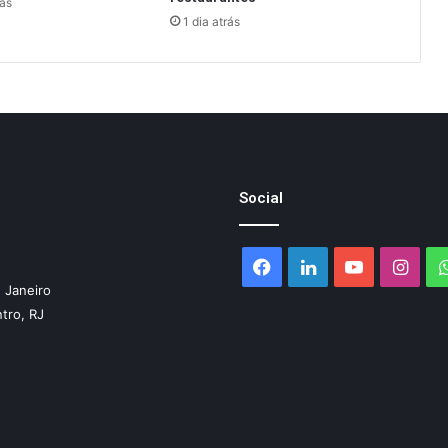
rás
1 dia atrás
Social
Facebook
Linkedin
YouTube
Inst
 Janeiro
ntro, RJ