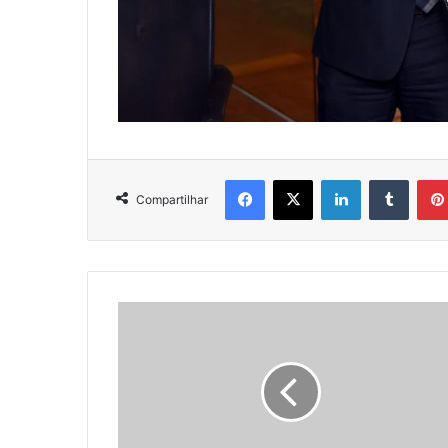
Facebook
X
Linkedin
Tumbl
Compartilhar
Dicas
no Globo
Comunidade
RJ sobre
vagas
temporárias