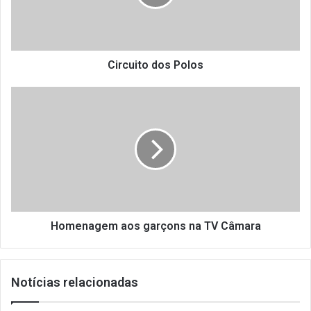
Circuito dos Polos
Homenagem
aos
garçons
na
TV
Câmara
Homenagem aos garçons na TV Câmara
Notícias relacionadas