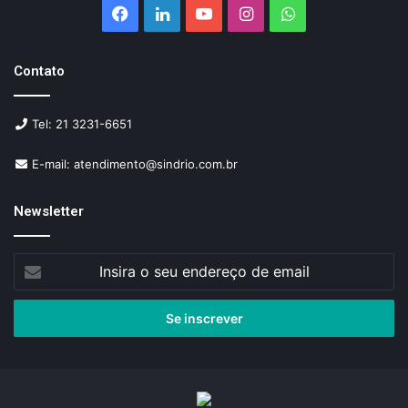
Facebook
Linkedin
YouTube
Instagram
WhatsApp
Contato
Tel: 21 3231-6651
E-mail: atendimento@sindrio.com.br
Newsletter
Insira
o
seu
endereço
de
email