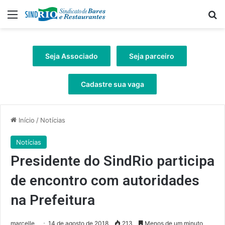
Menu
Pr
Seja Associado
Seja parceiro
Cadastre sua vaga
Início
/
Notícias
Notícias
Presidente do SindRio participa
de encontro com autoridades
na Prefeitura
marcelle
14 de agosto de 2018
213
Menos de um minuto