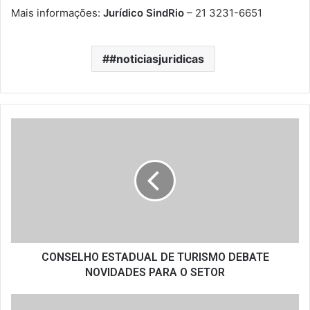
Mais informações:
Jurídico SindRio
– 21 3231-6651
#noticiasjuridicas
CONSELHO
ESTADUAL
DE
TURISMO
DEBATE
NOVIDADES
PARA
O
SETOR
CONSELHO ESTADUAL DE TURISMO DEBATE
NOVIDADES PARA O SETOR
Prefeito