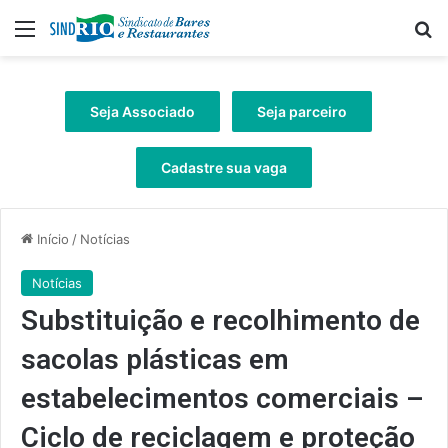
Menu
Pr
Seja Associado
Seja parceiro
Cadastre sua vaga
Início
/
Notícias
Notícias
Substituição e recolhimento de
sacolas plásticas em
estabelecimentos comerciais –
Ciclo de reciclagem e proteção