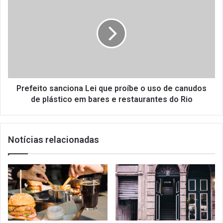
sanciona
Lei
que
proíbe
o
uso
de
canudos
de
Prefeito sanciona Lei que proíbe o uso de canudos
plástico
de plástico em bares e restaurantes do Rio
em
bares
e
Notícias relacionadas
restaurantes
do
Rio