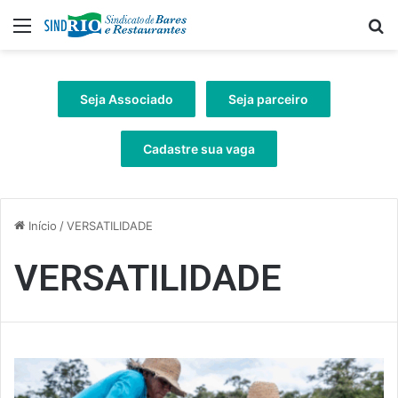
Menu
Pr
Seja Associado
Seja parceiro
Cadastre sua vaga
Início
/
VERSATILIDADE
VERSATILIDADE