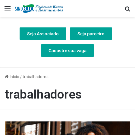
Menu
Pr
Seja Associado
Seja parceiro
Cadastre sua vaga
Início
/
trabalhadores
trabalhadores