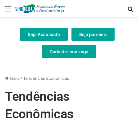
Menu
Pr
Seja Associado
Seja parceiro
Cadastre sua vaga
Início
/
Tendências Econômicas
Tendências
Econômicas