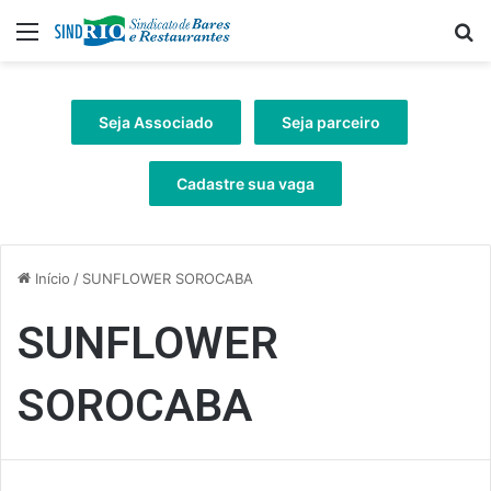
Menu
Pr
Seja Associado
Seja parceiro
Cadastre sua vaga
Início
/
SUNFLOWER SOROCABA
SUNFLOWER
SOROCABA