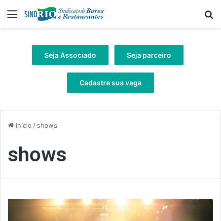
Menu
Pr
Seja Associado
Seja parceiro
Cadastre sua vaga
Início
/
shows
shows