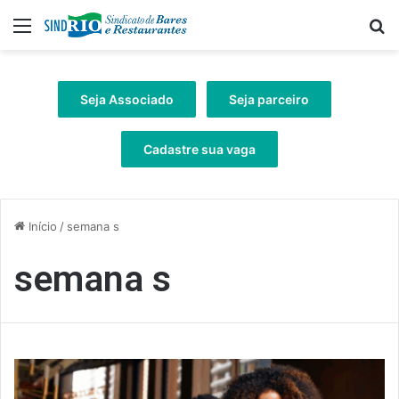
Menu
Pr
Seja Associado
Seja parceiro
Cadastre sua vaga
Início
/
semana s
semana s