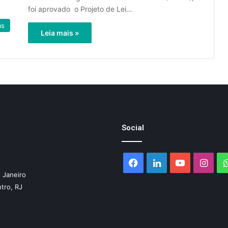
foi aprovado o Projeto de Lei…
as
Leia mais »
Social
Facebook
Linkedin
YouTube
Inst
 Janeiro
ntro, RJ