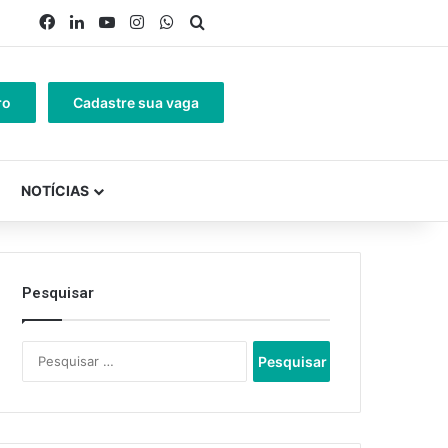
Facebook
Linkedin
YouTube
Instagram
WhatsApp
Procurar por
ro
Cadastre sua vaga
NOTÍCIAS
Pesquisar
Pesquisar
por: