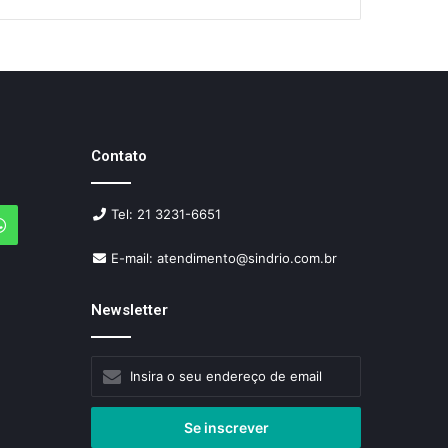
Contato
Tel: 21 3231-6651
agram
WhatsApp
E-mail: atendimento@sindrio.com.br
Newsletter
Insira
o
seu
endereço