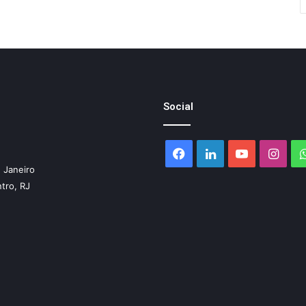
Social
Facebook
Linkedin
YouTube
Inst
 Janeiro
ntro, RJ