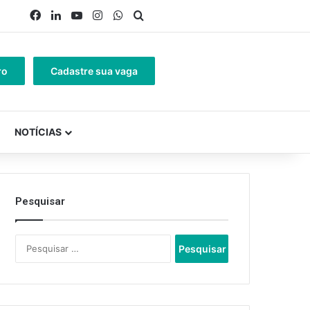
Facebook
Linkedin
YouTube
Instagram
WhatsApp
Procurar por
ro
Cadastre sua vaga
NOTÍCIAS
Pesquisar
Pesquisar
por: