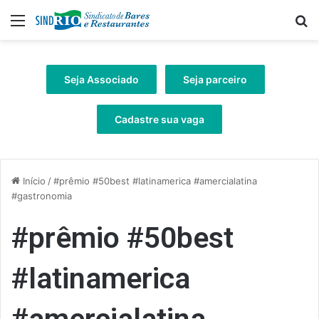
Menu
Pr
Seja Associado
Seja parceiro
Cadastre sua vaga
Início
/
#prêmio #50best #latinamerica #amercialatina
#gastronomia
#prêmio #50best
#latinamerica