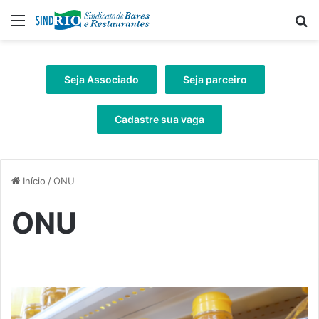
Menu
Pr
Seja Associado
Seja parceiro
Cadastre sua vaga
Início
/
ONU
ONU