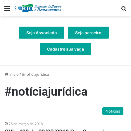
Menu
Pr
Seja Associado
Seja parceiro
Cadastre sua vaga
Início
/
#notíciajurídica
#notíciajurídica
Notícias
26 de março de 2018