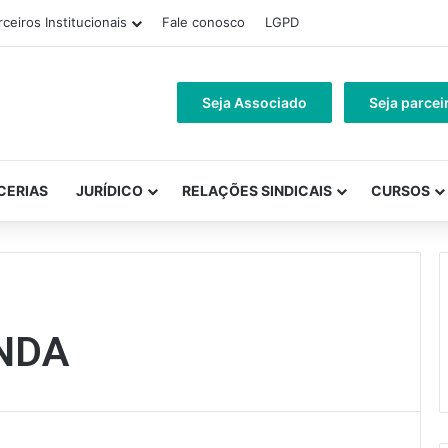
rceiros Institucionais
Fale conosco
LGPD
Seja Associado
Seja parcei
CERIAS
JURÍDICO
RELAÇÕES SINDICAIS
CURSOS
NDA