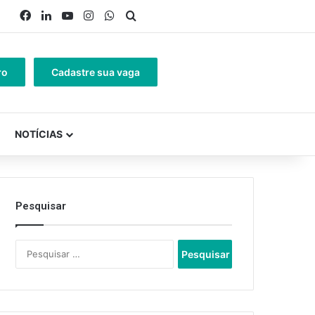
Facebook
Linkedin
YouTube
Instagram
WhatsApp
Procurar por
ro
Cadastre sua vaga
NOTÍCIAS
Pesquisar
Pesquisar
por: