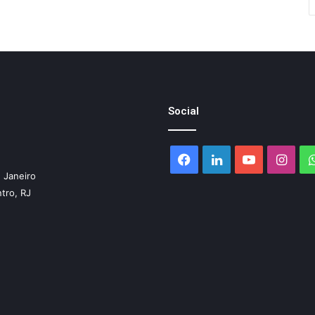
Social
Facebook
Linkedin
YouTube
Inst
 Janeiro
ntro, RJ