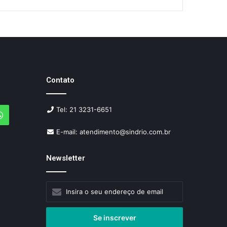
Contato
Tel: 21 3231-6651
agram
WhatsApp
E-mail: atendimento@sindrio.com.br
Newsletter
Insira
o
seu
endereço