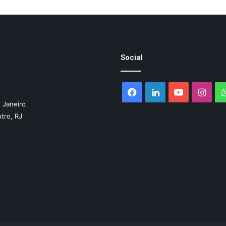
Social
Facebook
Linkedin
YouTube
Inst
 Janeiro
ntro, RJ