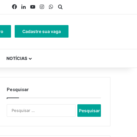
Facebook
Linkedin
YouTube
Instagram
WhatsApp
Procurar por
ro
Cadastre sua vaga
NOTÍCIAS
Pesquisar
Pesquisar
por: