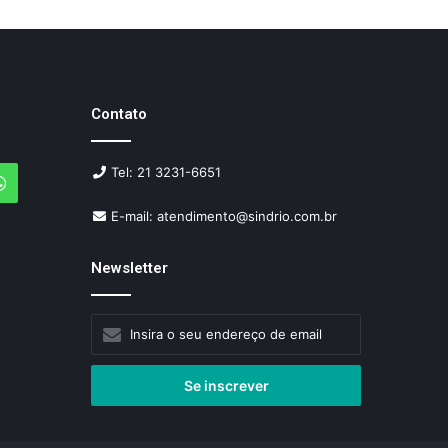
Contato
Tel: 21 3231-6651
agram
WhatsApp
E-mail: atendimento@sindrio.com.br
Newsletter
Insira
o
seu
endereço
de
email