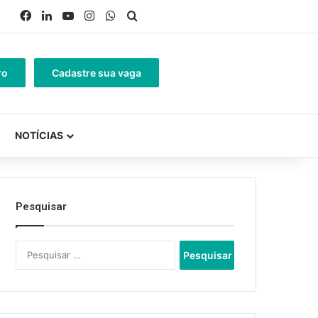
Facebook
Linkedin
YouTube
Instagram
WhatsApp
Procurar por
ro
Cadastre sua vaga
NOTÍCIAS
Pesquisar
Pesquisar
por: