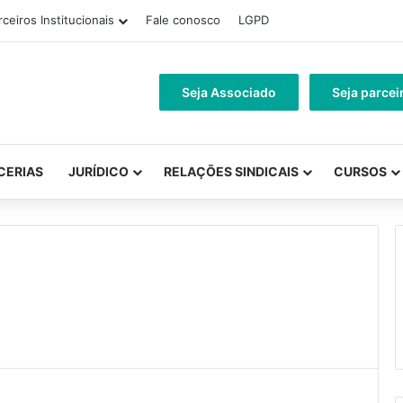
rceiros Institucionais
Fale conosco
LGPD
Seja Associado
Seja parcei
CERIAS
JURÍDICO
RELAÇÕES SINDICAIS
CURSOS