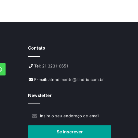
Contato
Tel: 21 3231-6651
agram
WhatsApp
E-mail: atendimento@sindrio.com.br
Newsletter
Insira
o
seu
endereço