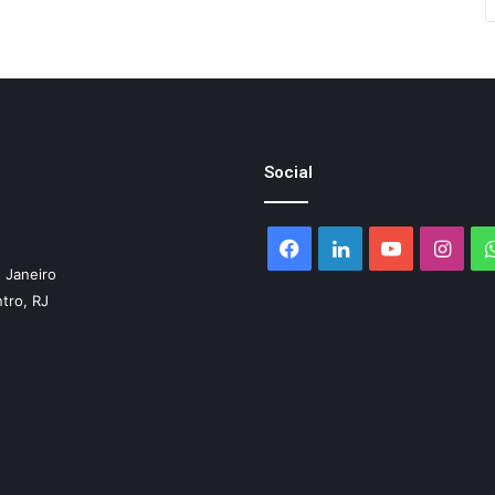
Social
Facebook
Linkedin
YouTube
Inst
 Janeiro
ntro, RJ