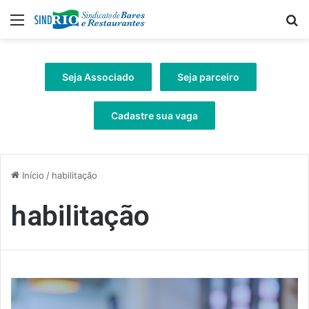
Menu
Pr
Seja Associado
Seja parceiro
Cadastre sua vaga
Início
/
habilitação
habilitação