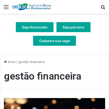
Menu
Pr
Seja Associado
Seja parceiro
Cadastre sua vaga
Início
/
gestão financeira
gestão financeira