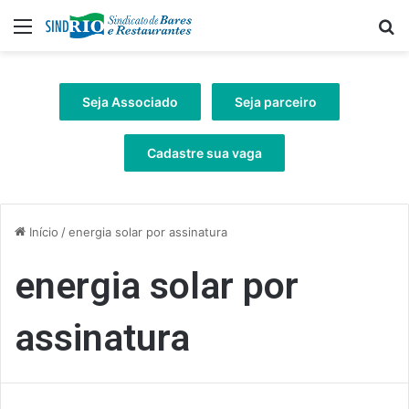
Menu
Pr
Seja Associado
Seja parceiro
Cadastre sua vaga
Início
/
energia solar por assinatura
energia solar por
assinatura