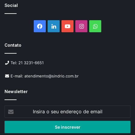
Social
Facebook
Linkedin
YouTube
Instagram
WhatsApp
Contato
Tel: 21 3231-6651
E-mail: atendimento@sindrio.com.br
Newsletter
Insira
o
seu
endereço
de