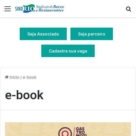
Menu
Pr
Seja Associado
Seja parceiro
Cadastre sua vaga
Início
/
e-book
e-book