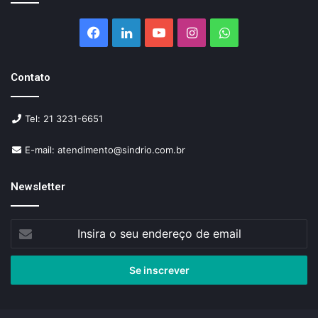
Facebook
Linkedin
YouTube
Instagram
WhatsApp
Contato
Tel: 21 3231-6651
E-mail: atendimento@sindrio.com.br
Newsletter
Insira
o
seu
endereço
de
email