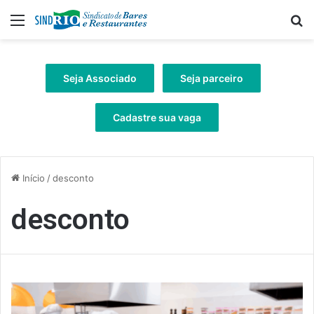
Menu
Pr
Seja Associado
Seja parceiro
Cadastre sua vaga
Início
/
desconto
desconto