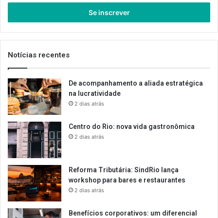
seu
endereço
de
email
Notícias recentes
De acompanhamento a aliada estratégica
na lucratividade
2 dias atrás
Centro do Rio: nova vida gastronômica
2 dias atrás
Reforma Tributária: SindRio lança
workshop para bares e restaurantes
2 dias atrás
Benefícios corporativos: um diferencial