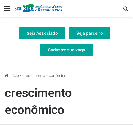
Menu
Pr
Seja Associado
Seja parceiro
Cadastre sua vaga
Início
/
crescimento econômico
crescimento
econômico