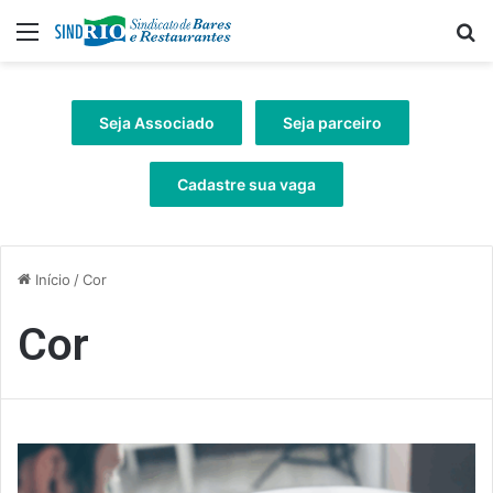
Menu
Pr
Seja Associado
Seja parceiro
Cadastre sua vaga
Início
/
Cor
Cor