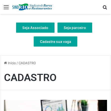
Menu
Pr
Seja Associado
Seja parceiro
Cadastre sua vaga
Início
/
CADASTRO
CADASTRO