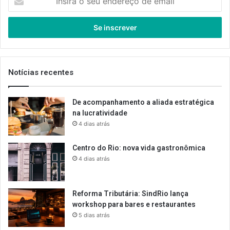
o
seu
endereço
de
email
Notícias recentes
De acompanhamento a aliada estratégica
na lucratividade
4 dias atrás
Centro do Rio: nova vida gastronômica
4 dias atrás
Reforma Tributária: SindRio lança
workshop para bares e restaurantes
5 dias atrás