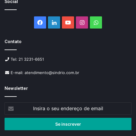
Social
Facebook
Linkedin
YouTube
Instagram
WhatsApp
Contato
Tel: 21 3231-6651
E-mail: atendimento@sindrio.com.br
Newsletter
Insira
o
seu
endereço
de