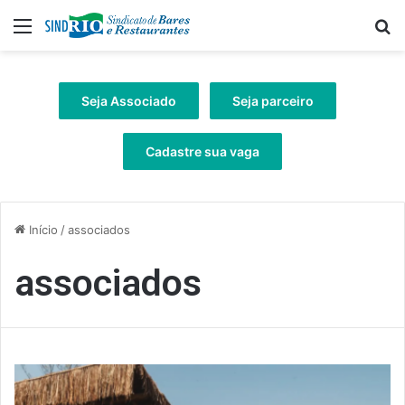
Menu
Pr
Seja Associado
Seja parceiro
Cadastre sua vaga
Início
/
associados
associados