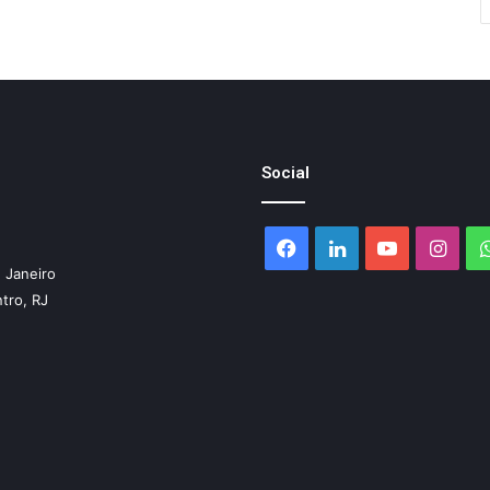
Social
Facebook
Linkedin
YouTube
Inst
 Janeiro
ntro, RJ