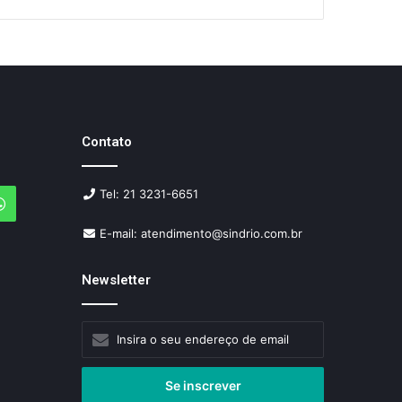
Contato
Tel: 21 3231-6651
agram
WhatsApp
E-mail: atendimento@sindrio.com.br
Newsletter
Insira
o
seu
endereço