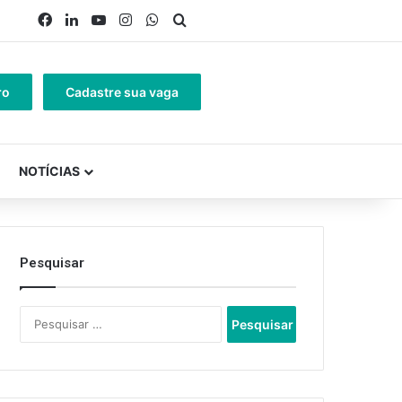
Facebook
Linkedin
YouTube
Instagram
WhatsApp
Procurar por
ro
Cadastre sua vaga
NOTÍCIAS
Pesquisar
Pesquisar
por: