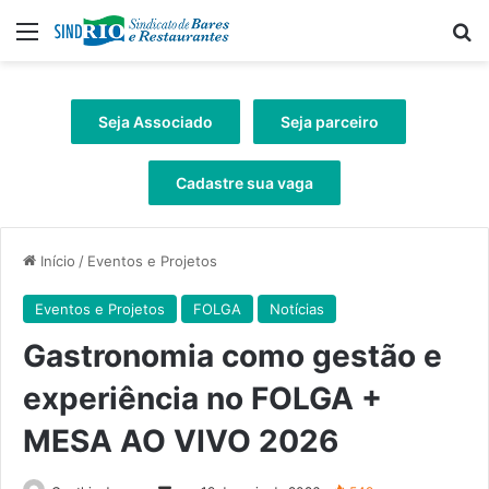
Menu
Pr
Seja Associado
Seja parceiro
Cadastre sua vaga
Início
/
Eventos e Projetos
Eventos e Projetos
FOLGA
Notícias
Gastronomia como gestão e
experiência no FOLGA +
MESA AO VIVO 2026