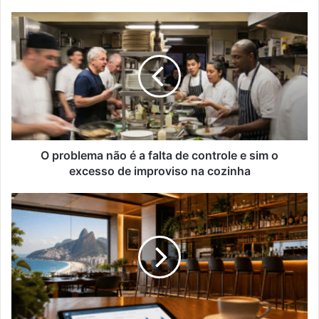
O
problema
não
é
a
falta
de
controle
e
sim
O problema não é a falta de controle e sim o
o
excesso de improviso na cozinha
excesso
de
Empregos
improviso
em
na
alta,
cozinha
mas
ICMS
acende
alerta
em