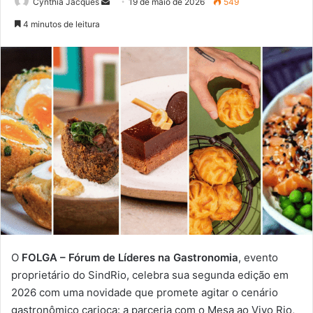
Mande
Cynthia Jacques
19 de maio de 2026
549
um
4 minutos de leitura
e-
mail
O
FOLGA – Fórum de Líderes na Gastronomia
, evento
proprietário do SindRio, celebra sua segunda edição em
2026 com uma novidade que promete agitar o cenário
gastronômico carioca: a parceria com o Mesa ao Vivo Rio,