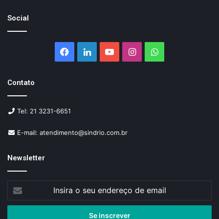
Social
Facebook
Linkedin
YouTube
Instagram
WhatsApp
Contato
Tel: 21 3231-6651
E-mail: atendimento@sindrio.com.br
Newsletter
Insira
o
seu
endereço