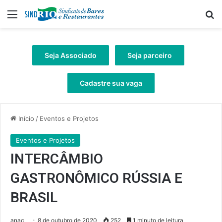
Menu
Pr
Seja Associado
Seja parceiro
Cadastre sua vaga
Início
/
Eventos e Projetos
Eventos e Projetos
INTERCÂMBIO
GASTRONÔMICO RÚSSIA E
BRASIL
anac
8 de outubro de 2020
252
1 minuto de leitura