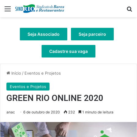
Menu
Pr
Seja Associado
Seja parceiro
Cadastre sua vaga
Início
/
Eventos e Projetos
Eventos e Projetos
GREEN RIO ONLINE 2020
anac
6 de outubro de 2020
232
1 minuto de leitura