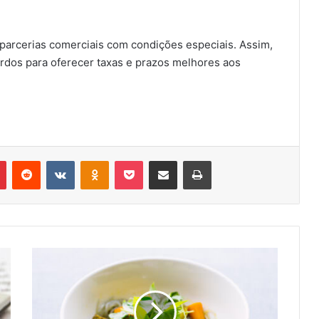
 parcerias comerciais com condições especiais. Assim,
ordos para oferecer taxas e prazos melhores aos
r
Pinterest
Reddit
VK
OK
Pocket
Compartilhar via e-mail
Imprimir
VEM
AÍ
O
FESTIVAL
DELIVERY