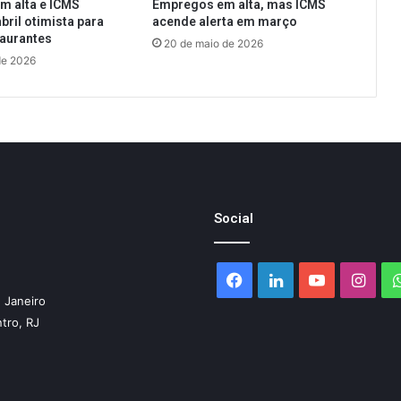
m alta e ICMS
Empregos em alta, mas ICMS
bril otimista para
acende alerta em março
taurantes
20 de maio de 2026
de 2026
Social
Facebook
Linkedin
YouTube
Inst
 Janeiro
ntro, RJ