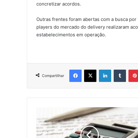
concretizar acordos.
Outras frentes foram abertas com a busca por
players do mercado do delivery realizaram ac
estabelecimentos em operação.
Facebook
X
Linkedin
Tumbl
Compartilhar
ABRIL
TEM
A
PIOR
ARRECADAÇÃO