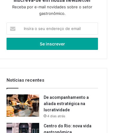
Inscreva-se em nossa newsletter
Receba por e-mail novidades sobre o setor
gastronômico.
Insira
o
seu
endereço
de
email
Notícias recentes
De acompanhamento a
aliada estratégica na
lucratividade
4 dias atrás
Centro do Rio: nova vida
gastronômica