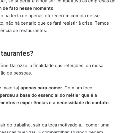
quar, se superar e ainda ser competitivo as empresas do
m de fato nesse momento
.
o na tecla de apenas oferecerem comida nesse
, não há cenário que os fará resistir à crise. Temos
tência de restaurantes.
staurantes?
ène Darozze, a finalidade das refeições, da mesa
nião de pessoas.
e maioria)
apenas para comer
. Com um foco
 perdeu a base do essencial do métier que é a
omentos e experiências e a necessidade do contato
 sair do trabalho, sair da toca motivado a… comer uma
 pessoas queridas. É compartilhar. Quando pedem,