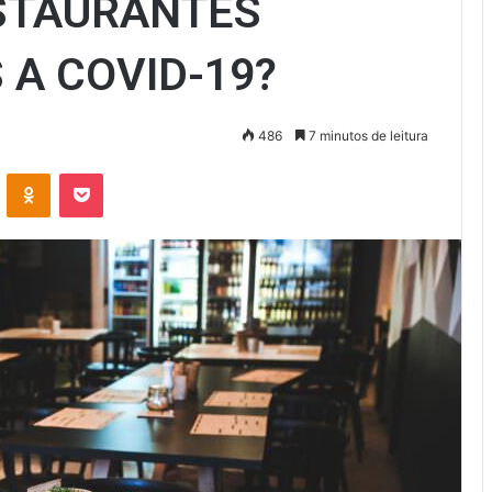
ESTAURANTES
 A COVID-19?
486
7 minutos de leitura
VK
OK
Pocket