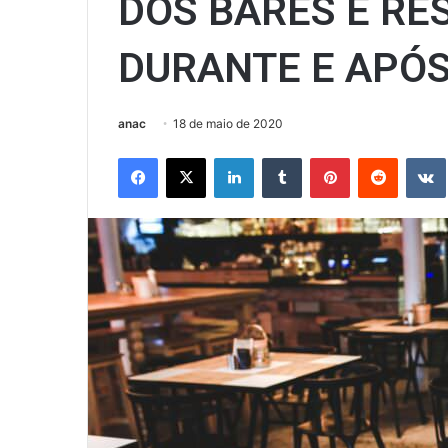
DOS BARES E R
DURANTE E APÓS
anac
18 de maio de 2020
Facebook
X
Linkedin
Tumblr
Pinterest
Reddit