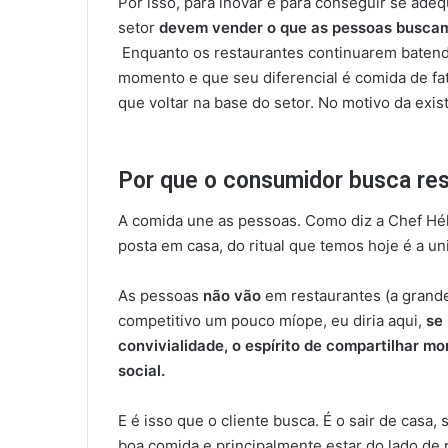
Por isso, para inovar e para conseguir se ade
setor
devem vender o que as pessoas busca
Enquanto os restaurantes continuarem batend
momento e que seu diferencial é comida de fato
que voltar na base do setor. No motivo da exis
Por que o consumidor busca re
A comida une as pessoas. Como diz a Chef Hél
posta em casa, do ritual que temos hoje é a u
As pessoas
não vão
em restaurantes (a grand
competitivo um pouco míope, eu diria aqui,
se
convivialidade, o espírito de compartilhar m
social.
E é isso que o cliente busca. É o sair de casa,
boa comida e principalmente estar do lado de