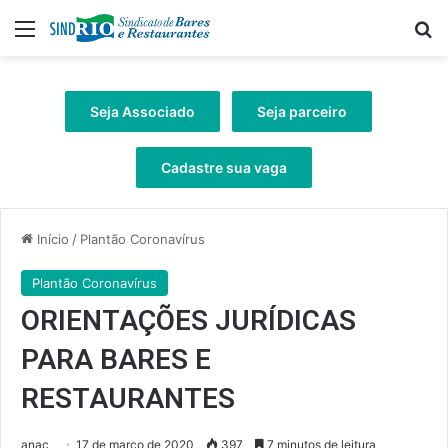
Menu
Pr
Seja Associado
Seja parceiro
Cadastre sua vaga
Início
/
Plantão Coronavírus
Plantão Coronavírus
ORIENTAÇÕES JURÍDICAS
PARA BARES E
RESTAURANTES
anac
17 de março de 2020
397
7 minutos de leitura