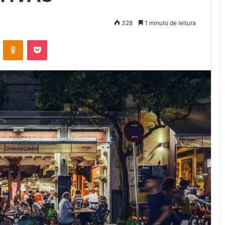
328
1 minuto de leitura
VK
OK
Pocket