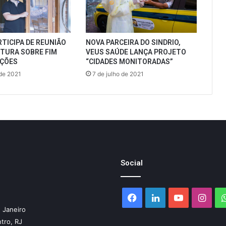
RTICIPA DE REUNIÃO
NOVA PARCEIRA DO SINDRIO,
ITURA SOBRE FIM
VEUS SAÚDE LANÇA PROJETO
IÇÕES
“CIDADES MONITORADAS”
 de 2021
7 de julho de 2021
Social
Facebook
Linkedin
YouTube
Inst
 Janeiro
ntro, RJ