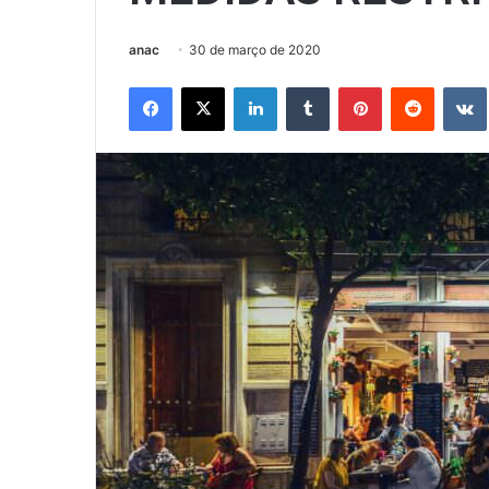
anac
30 de março de 2020
Facebook
X
Linkedin
Tumblr
Pinterest
Reddit