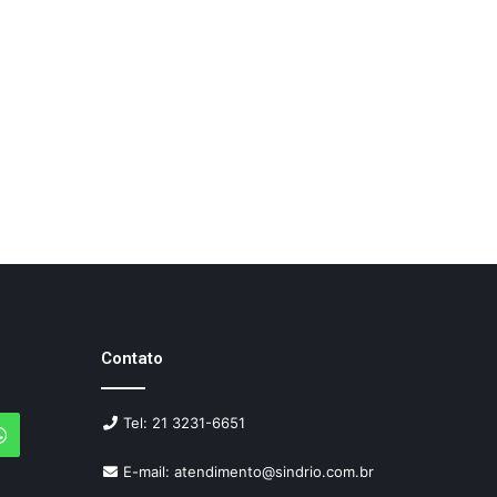
Contato
Tel: 21 3231-6651
agram
WhatsApp
E-mail: atendimento@sindrio.com.br