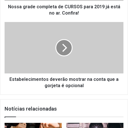
no
Nossa grade completa de CURSOS para 2019 já está
ar.
no ar. Confira!
Confira!
Estabelecimentos
deverão
mostrar na
conta
que
a
gorjeta
é
opcional
Estabelecimentos deverão mostrar na conta que a
gorjeta é opcional
Notícias relacionadas