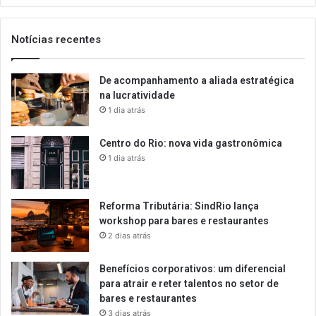
email
Notícias recentes
De acompanhamento a aliada estratégica
na lucratividade
1 dia atrás
Centro do Rio: nova vida gastronômica
1 dia atrás
Reforma Tributária: SindRio lança
workshop para bares e restaurantes
2 dias atrás
Benefícios corporativos: um diferencial
para atrair e reter talentos no setor de
bares e restaurantes
3 dias atrás