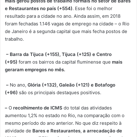
mais gerou postos de trabalho formais no setor de Bares
e Restaurantes no país (+554)
. Esse foi o melhor
resultado para a cidade no ano. Ainda assim, em 2018
foram fechadas 1.146 vagas de emprego na
cidade – o Rio
de Janeiro é a segunda capital que mais fecha postos de
trabalho.
–
Barra da Tijuca (+155), Tijuca (+125) e Centro
(+95)
foram os bairros da capital fluminense
que
mais
geraram empregos no mês.
–
No ano,
Glória (+132), Galeão (+121) e Botafogo
(+96)
são os principais destaques positivos.
–
O
recolhimento de ICMS
do total das atividades
aumentou 1,2% no estado no Rio, na comparação com o
mesmo período do ano anterior. No que diz respeito à
atividade de
Bares e Restaurantes
,
a arrecadação de