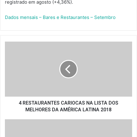
registrado em agosto (+4,36%).
Dados mensais – Bares e Restaurantes – Setembro
4
RESTAURANTES
CARIOCAS
NA
LISTA
DOS
MELHORES
DA
AMÉRICA
LATINA
4 RESTAURANTES CARIOCAS NA LISTA DOS
2018
MELHORES DA AMÉRICA LATINA 2018
ICMS
de
4%