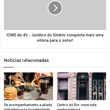
-
Jurídico
do
Sindrio
conquista
mais
uma
ICMS de 4% - Jurídico do Sindrio conquista mais uma
vitória
vitória para o setor!
para
o
setor!
Notícias relacionadas
De acompanhamento a aliada
Centro do Rio: nova vida
estratégica na lucratividade
gastronômica