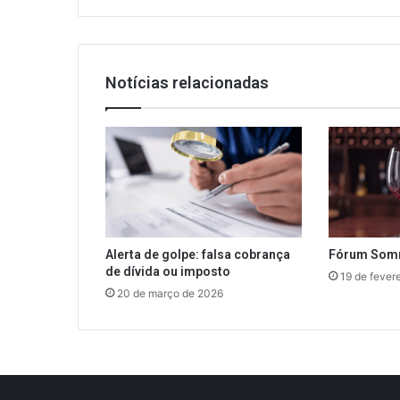
percalços
e
problemas.
Fonte:
Notícias relacionadas
Revista
do
Turismo
Alerta de golpe: falsa cobrança
Fórum Somm
de dívida ou imposto
19 de fever
20 de março de 2026