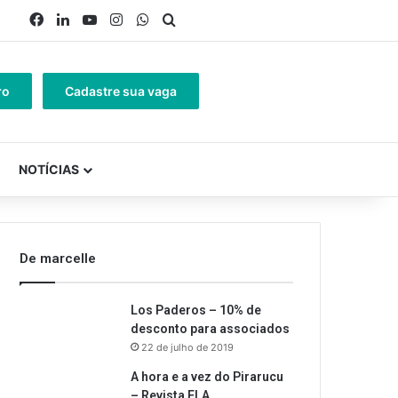
Facebook
Linkedin
YouTube
Instagram
WhatsApp
Procurar por
ro
Cadastre sua vaga
NOTÍCIAS
De marcelle
Los Paderos – 10% de
desconto para associados
22 de julho de 2019
A hora e a vez do Pirarucu
– Revista ELA