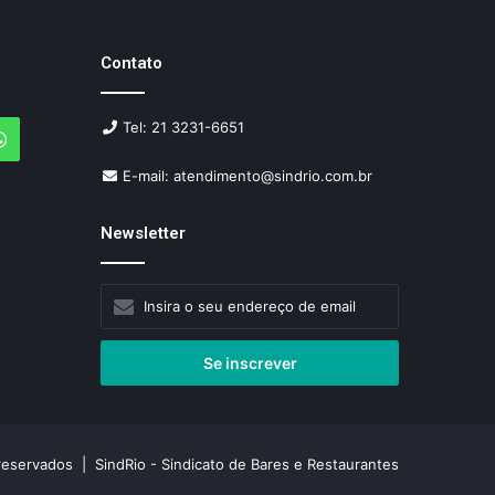
Contato
Tel: 21 3231-6651
agram
WhatsApp
E-mail: atendimento@sindrio.com.br
Newsletter
Insira
o
seu
endereço
de
email
reservados | SindRio - Sindicato de Bares e Restaurantes