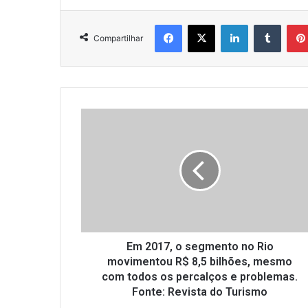
Facebook
X
Linkedin
Tumbl
Compartilhar
Em
2017,
o
segmento
no
Rio
movimentou
R$
8,5
bilhões,
Em 2017, o segmento no Rio
mesmo
movimentou R$ 8,5 bilhões, mesmo
com
com todos os percalços e problemas.
todos
Fonte: Revista do Turismo
os