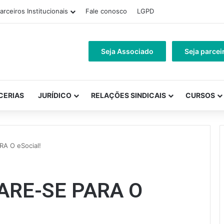
arceiros Institucionais
Fale conosco
LGPD
Seja Associado
Seja parcei
CERIAS
JURÍDICO
RELAÇÕES SINDICAIS
CURSOS
A O eSocial!
ARE-SE PARA O