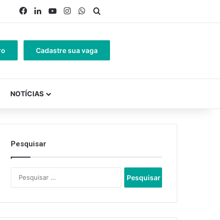
Facebook
Linkedin
YouTube
Instagram
WhatsApp
Procurar por
ro
Cadastre sua vaga
NOTÍCIAS
Pesquisar
Pesquisar
por: