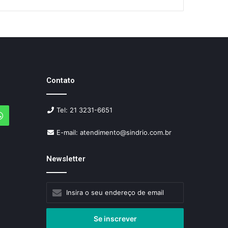
Contato
Tel: 21 3231-6651
agram
WhatsApp
E-mail: atendimento@sindrio.com.br
Newsletter
Insira
o
seu
endereço