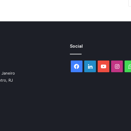
Social
Facebook
Linkedin
YouTube
Inst
 Janeiro
ntro, RJ