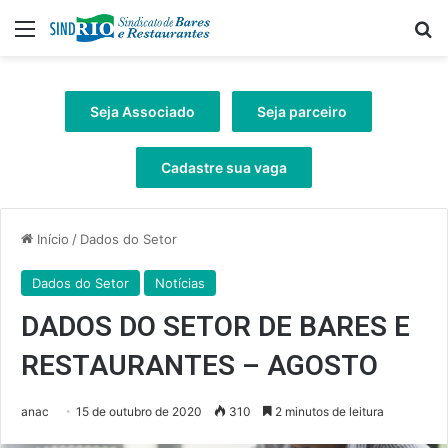
Menu
Pr
Seja Associado
Seja parceiro
Cadastre sua vaga
Início
/
Dados do Setor
Dados do Setor
Notícias
DADOS DO SETOR DE BARES E
RESTAURANTES – AGOSTO
anac
15 de outubro de 2020
310
2 minutos de leitura