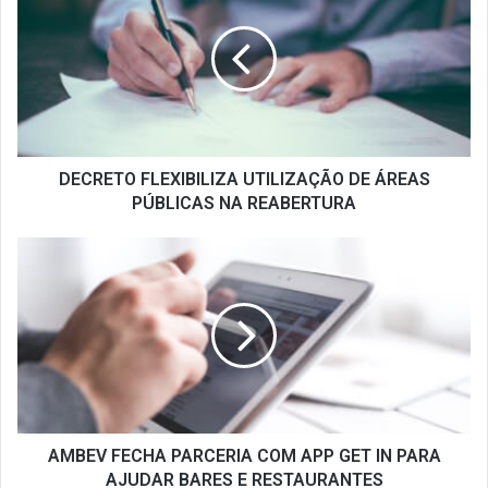
UTILIZAÇÃO
DE
ÁREAS
PÚBLICAS
NA
REABERTURA
DECRETO FLEXIBILIZA UTILIZAÇÃO DE ÁREAS
PÚBLICAS NA REABERTURA
AMBEV
FECHA
PARCERIA
COM
APP
GET
IN
PARA
AJUDAR
BARES
AMBEV FECHA PARCERIA COM APP GET IN PARA
E
AJUDAR BARES E RESTAURANTES