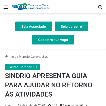
Menu
Pr
Seja Associado
Seja parceiro
Cadastre sua vaga
Início
/
Plantão Coronavírus
Plantão Coronavírus
SINDRIO APRESENTA GUIA
PARA AJUDAR NO RETORNO
ÀS ATIVIDADES
anac
29 de junho de 2020
333
1 minuto de leitura