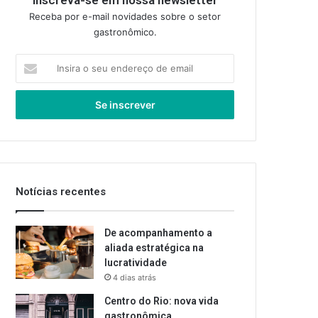
Inscreva-se em nossa newsletter
Receba por e-mail novidades sobre o setor
gastronômico.
Insira
o
seu
endereço
de
email
Notícias recentes
De acompanhamento a
aliada estratégica na
lucratividade
4 dias atrás
Centro do Rio: nova vida
gastronômica