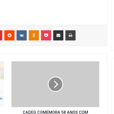
r
Pinterest
Reddit
VK
OK
Pocket
Compartilhar via e-mail
Imprimir
CADEG
COMEMORA
58
ANOS
COM
PROMOÇÕES
CADEG COMEMORA 58 ANOS COM