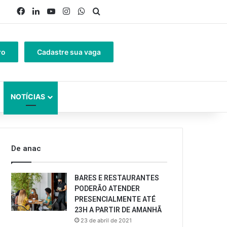
Facebook
Linkedin
YouTube
Instagram
WhatsApp
Procurar por
ro
Cadastre sua vaga
NOTÍCIAS
De anac
BARES E RESTAURANTES
PODERÃO ATENDER
PRESENCIALMENTE ATÉ
23H A PARTIR DE AMANHÃ
23 de abril de 2021