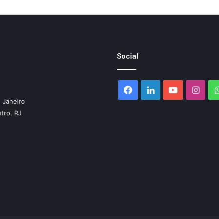
Social
Facebook
Linkedin
YouTube
Inst
 Janeiro
ntro, RJ