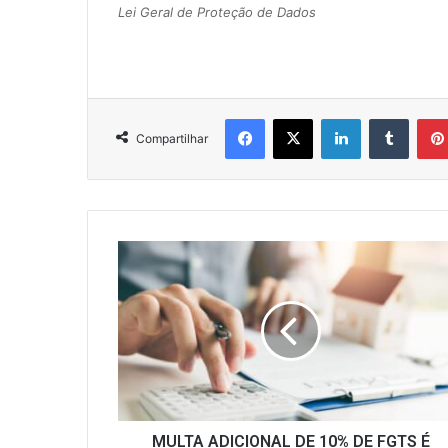
Lei Geral de Proteção de Dados
Facebook
X
Linkedin
Tumbl
Compartilhar
MULTA
ADICIONAL
DE
10%
DE
FGTS
É
EXTINTA
MULTA ADICIONAL DE 10% DE FGTS É