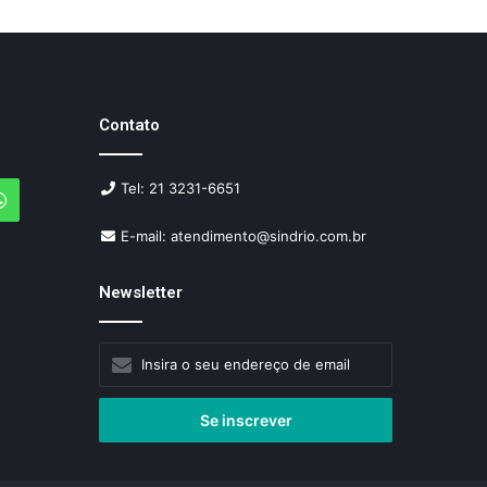
Contato
Tel: 21 3231-6651
agram
WhatsApp
E-mail: atendimento@sindrio.com.br
Newsletter
Insira
o
seu
endereço
de
email